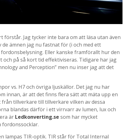
t förstår. Jag tycker inte bara om att läsa utan även
v de ämnen jag nu fastnat för (i och med ett
ordonsbelysning. Eller kanske framförallt hur den
 och på så kort tid effektiviseras. Tidigare har jag
ology and Perception” men nu inser jag att det
mpor vs. H7 och övriga ljuskällor. Det jag nu har
m innan, är att det finns flera sätt att mäta upp en
från tillverkare till tillverkare vilken av dessa
rna blandas därför i ett virrvarr av lumen, lux och
dera är
Ledkonverting.se
som har mycket
 fordonssocklar.
en lampas TIR-optik. TIR står för Total Internal