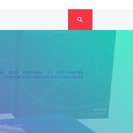
ME
2020
FEBRUARI
11
LED LAMPOR
L FORDON FORTSÄTTER ATT FASCINERA