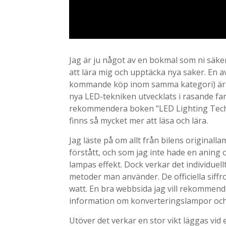
Jag är ju något av en bokmal som ni säker
att lära mig och upptäcka nya saker. En a
kommande köp inom samma kategori) är f
nya LED-tekniken utvecklats i rasande fart
rekommendera boken ”LED Lighting Techn
finns så mycket mer att läsa och lära.
Jag läste på om allt från bilens originalla
förstått, och som jag inte hade en aning o
lampas effekt. Dock verkar det individuellt 
metoder man använder. De officiella siffro
watt. En bra webbsida jag vill rekommen
information om konverteringslampor och
Utöver det verkar en stor vikt läggas vid 