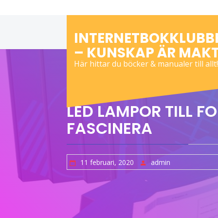
Skip
to
content
INTERNETBOKKLUBB
– KUNSKAP ÄR MAK
Här hittar du böcker & manualer till allt!
LED LAMPOR TILL F
FASCINERA
11 februari, 2020
admin