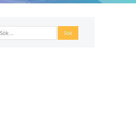
ök
fter: