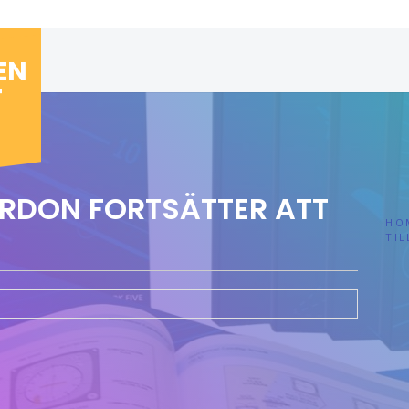
EN
T
ORDON FORTSÄTTER ATT
HO
TIL